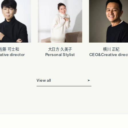
藤 可士和
大日方 久美子
横川 正紀
ive director
Personal Stylist
CEO&Creative directo
View all