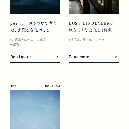
guntû｜ガンツウで考え
LOST LINDENBERG｜
た、建築と変化のこと
旅先で「ただ在る」贅沢
#谷尻誠と旅と宿
#広島
#谷尻誠と旅と宿
#バリ
#瀬戸内
Read more
Read more
Trip
Issue : 50