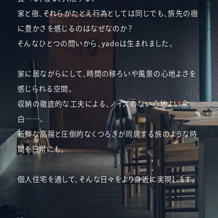
家と宿、それらがたとえ行為としては同じでも、旅先の宿
に豊かさを感じるのはなぜなのか？
そんなひとつの問いから、yadoは生まれました。
家に居ながらにして、時間の移ろいや風景の心地よさを
感じられる空間。
収納の徹底的な工夫による、ノイズのない心地よい余
白……。
新鮮な高揚と圧倒的なくつろぎが同居する旅のような時
間を日常にも。
個人住宅を通して、そんな日々をより身近に実現します。