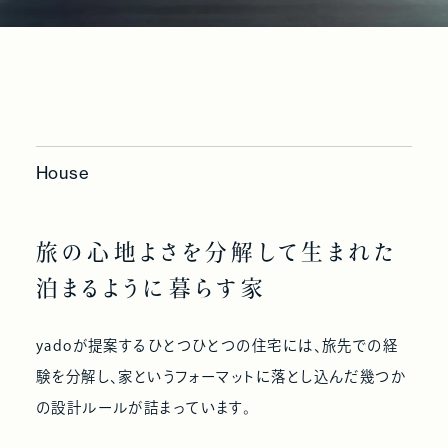
House
旅
の
心
地
よ
さ
を
分
解
し
て
生
ま
れ
た
泊
ま
る
よ
う
に
暮
ら
す
家
yadoが提案するひとつひとつの住宅には、旅先での経
験を分解し、家というフォーマットに落とし込んだ幾つか
の設計ルールが詰まっています。