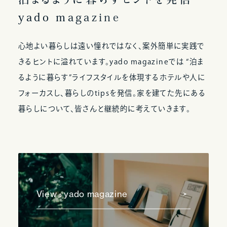
y
a
d
o
m
a
g
a
z
i
n
e
心地よい暮らしは遠い憧れではなく、案外簡単に実践で
きるヒントに溢れています。yado magazineでは “泊ま
るように暮らす”ライフスタイルを体現するホテルや人に
フォーカスし、暮らしのtipsを発信。家を建てた先にある
暮らしについて、皆さんと継続的に考えていきます。
View : yado magazine