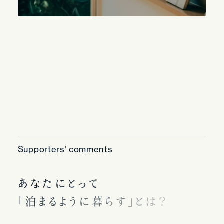
Supporters’ comments
あ
な
た
に
と
っ
て
「
泊
ま
る
よ
う
に
暮
ら
す
」
と
は
？