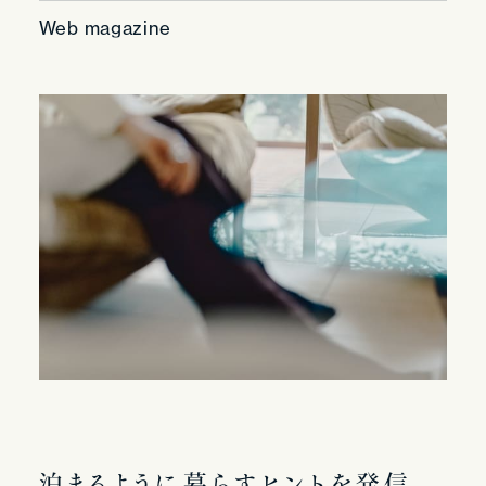
Web magazine
泊
ま
る
よ
う
に
暮
ら
す
ヒ
ン
ト
を
発
信