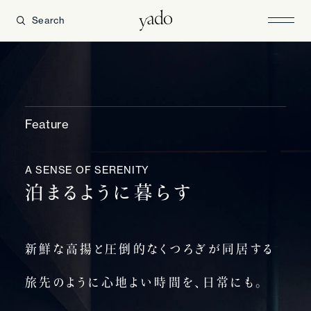
Search
Feature
A SENSE OF SERENITY
泊
ま
る
よ
う
に
暮
ら
す
新鮮な高揚と圧倒的なくつろぎが同居する
旅先のように心地よい時間を、日常にも。