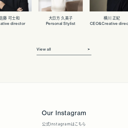
佐藤 可士和
大日方 久美子
横川 正紀
tive director
Personal Stylist
CEO&Creative direct
View all
Our Instagram
公式Instagramはこちら