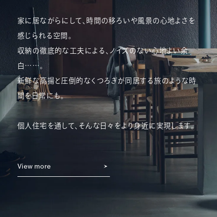
家に居ながらにして、時間の移ろいや風景の心地よさを
感じられる空間。
収納の徹底的な工夫による、ノイズのない心地よい余
白……。
新鮮な高揚と圧倒的なくつろぎが同居する旅のような時
間を日常にも。
個人住宅を通して、そんな日々をより身近に実現します。
View more