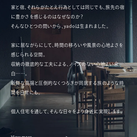
家と宿、それらがたとえ行為としては同じでも、旅先の宿
に豊かさを感じるのはなぜなのか？
そんなひとつの問いから、yadoは生まれました。
家に居ながらにして、時間の移ろいや風景の心地よさを
感じられる空間。
収納の徹底的な工夫による、ノイズのない心地よい余
白……。
新鮮な高揚と圧倒的なくつろぎが同居する旅のような時
間を日常にも。
個人住宅を通して、そんな日々をより身近に実現します。