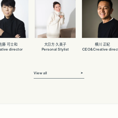
藤 可士和
大日方 久美子
横川 正紀
ive director
Personal Stylist
CEO&Creative directo
View all