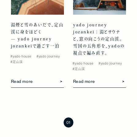
湯煙と雪のあいだで、定山
yado journey
渓に身をほどく
jozankei｜湯とサウナ
— yado journey
と、窓の向こうの定山渓。
jozankeiで過ごす一泊
雪国の五角形を、yadoの
視点で編み直す。
#yado house
#yado journey
#定山渓
#yado house
#yado journey
#定山渓
Read more
Read more
Prev
Next
01